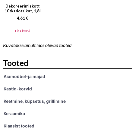
Dekoreerimiskott
10tk+4otsikut, 1,8l
4.61
€
Lisa korvi
Kuvatakse ainult laos olevad tooted
Tooted
Aiamööbel-ja majad
Kastid-korvid
Keetmine, küpsetus, grillimine
Keraamika
Klaasist tooted